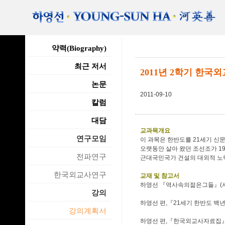
약력(Biography)
최근 저서
2011년 2학기 한국
논문
2011-09-10
칼럼
대담
교과목개요
연구모임
이 과목은 한반도를 21세기 
오랫동안 살아 왔던 조선조가 1
전파연구
근대국민국가 건설의 대외적 노
한국외교사연구
교재 및 참고서
하영선 『역사속의젊은그들』(서울:
강의
하영선 편,『21세기 한반도 백년
강의계획서
하영선 편,『한국외교사자료집