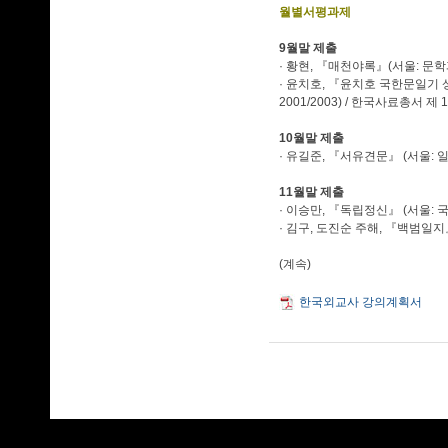
월별서평과제
9월말 제출
· 황현, 『매천야록』(서울: 문학과 지
· 윤치호, 『윤치호 국한문일기 상(1
2001/2003) / 한국사료총서 제 
10월말 제출
· 유길준, 『서유견문』 (서울: 일조각
11월말 제출
· 이승만, 『독립정신』 (서울: 국학
· 김구, 도진순 주해, 『백범일지』 
(계속)
한국외교사 강의계획서