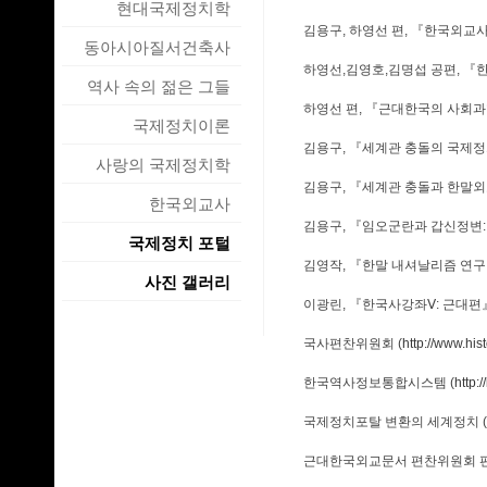
현대국제정치학
김용구, 하영선 편, 『한국외교사 
동아시아질서건축사
하영선,김영호,김명섭 공편, 『
역사 속의 젊은 그들
하영선 편, 『근대한국의 사회과학
국제정치이론
김용구, 『세계관 충돌의 국제정치학
사랑의 국제정치학
김용구, 『세계관 충돌과 한말외교사,
한국외교사
김용구, 『임오군란과 갑신정변: 
국제정치 포털
김영작, 『한말 내셔날리즘 연구』 
사진 갤러리
이광린, 『한국사강좌Ⅴ: 근대편』 (
국사편찬위원회 (
http://www.hist
한국역사정보통합시스템 (
http:/
국제정치포탈 변환의 세계정치 (
근대한국외교문서 편찬위원회 편 