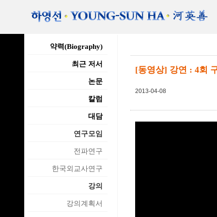
약력(Biography)
최근 저서
[동영상] 강연 : 4
논문
2013-04-08
칼럼
대담
연구모임
전파연구
한국외교사연구
강의
강의계획서