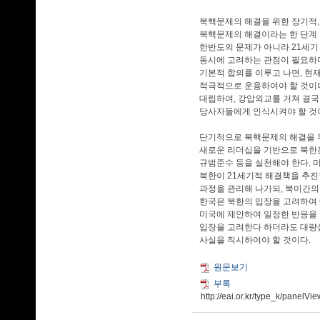
북핵문제의 해결을 위한 장기적,
북핵문제의 해결이라는 한 단계 
한반도의 문제가 아니라 21세기
동시에 고려하는 관점이 필요하
기본적 합의를 이루고 나면, 현
적극적으로 운용하여야 할 것이다
대립하여, 강압외교를 거쳐 결국
당사자들에게 인식시켜야 할 것
단기적으로 북핵문제의 해결을 
새로운 리더십을 기반으로 북한
규범준수 등을 실천해야 한다. 
북한이 21세기적 해결책을 추진
과정을 관리해 나가되, 북미간의
한국은 북한의 입장을 고려하여 C
미국에 제안하여 일정한 반응을 얻
입장을 고려한다 하더라도 대량
사실을 직시하여야 할 것이다.
원문보기
부록
http://eai.or.kr/type_k/pane