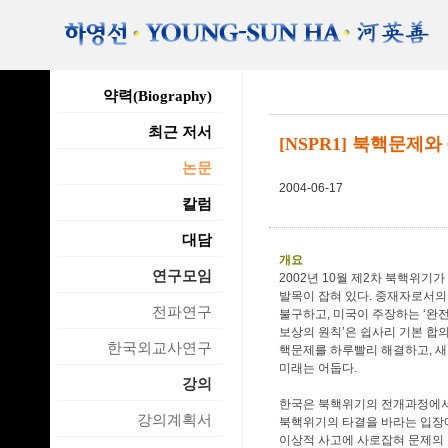
약력(Biography)
최근 저서
[NSPR1] 북핵문제와
논문
2004-06-17
칼럼
대담
개요
연구모임
2002년 10월 제2차 북핵위기
발목이 잡혀 있다. 중재자로서의
전파연구
불구하고, 미국이 주장하는 ‘완
보상의 원칙’은 쉽사리 기본 합
한국외교사연구
핵문제를 하루빨리 해결하고, 새
미래는 어둡다.
강의
한국은 북핵위기의 전개과정에서
강의계획서
북핵위기의 타결을 바라는 입장
이상적 사고에 사로잡혀 문제의 