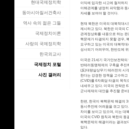
현대국제정치학
이익에 입각한 사고에 철저하지 
이해관계를 냉정히 파악함과 동시
동아시아질서건축사
자세를 보여야 할 것이다.
역사 속의 젊은 그들
현재 북한은 미국의 대북적대시
제시하고 있다. 북한은 미국의 
국제정치이론
관계정상화를 내용으로 하는 완
핵문제가 타결되지 못할 경우, 
사랑의 국제정치학
요구하고 있는 미국의 대북적대
성사되기 어려우며, 한반도에 위
한국외교사
미국은 21세기 국가안보전략의 
국제정치 포털
반테러동맹체제의 구축을 추진하
(反)대량살상무기 테러전의 시각
사진 갤러리
한다는 강경한 정책을 고수하고 
(CVID)를 6자회담 타결의 
내세우고 있다. 미국의 전략은 
군사제재의 대안을 추진할 준비
한편, 한국이 북핵문제 해결의 
동시추진에 어려움을 겪고 있다
차이를 보이고 있으며, 이는 대북
미국의 CVID 원칙과 북한의 
북핵문제의 해결이라는 결과보다
있다.