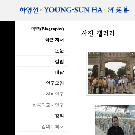
약력(Biography)
최근 저서
논문
칼럼
대담
연구모임
전파연구
한국외교사연구
강의
강의계획서